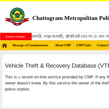
Chattogram Metropolitan Poli
জঙ্গী, মাদক ব্যবসায়ী, অস্ত্র ব্যবসায়ী, রাষ্ট্রবিরোধী চক্র সহ যে কো
Exclusive Updates
Message of Commissioner
About CMP
CMP Units
Contact 
Vehicle Theft & Recovery Database (V
This is
recent on-line service provided by CMP. If any th
a
owner doesn’t know. By this service the owner of the thef
police station.