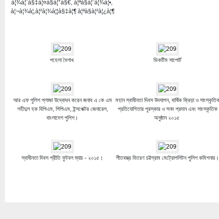
à¦¾à¦¨à§‡à¦¤à§à¦°à§€, à¦ªà§à¦¨à¦¾à¦•,
à¦¬à¦¾à¦‚à¦²à¦¾à¦¦à§‡à¦¶ à¦ªà§à¦²à¦¿à¦¶
পহেলা বৈশাখ
ভিকটিম সাপোর্ট
আর এফ পুলিশ প্লাজা উদ্বোধন করেন জনাব এ কে এম
মহান স্বাধীনতা দিবস উদযাপন, বার্ষিক ক্রিড়া ও সাংস্কৃতি
শহীদুল হক বিপিএম, পিপিএম, ইন্সপেক্টর জেনারেল,
প্রতিযোগিতার পুরস্কার ও সনদ প্রদান এবং সাংস্কৃতিক
বাংলাদেশ পুলিশ।
অনুষ্ঠান ২০১৫
স্বাধীনতা দিবস প্রীতি ফুটবল ম্যাচ - ২০১৫।
শীতবস্ত্র বিতরণ চট্টগ্রাম মেট্রোপলিটন পুলিশ কমিশনার।