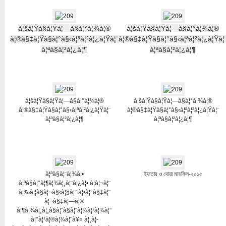
à¦šà¦Ÿà§à¦Ÿà¦—à§à¦°à¦¾à¦®
à¦šà¦Ÿà§à¦Ÿà¦—à§à¦°à¦¾à¦®
à¦®à§‡à¦Ÿà§à¦°à§‹à¦ªà¦²à¦¿à¦Ÿà¦¨
à¦®à§‡à¦Ÿà§à¦°à§‹à¦ªà¦²à¦¿à¦Ÿà¦
à¦ªà§à¦²à¦¿à¦¶
à¦ªà§à¦²à¦¿à¦¶
à¦šà¦Ÿà§à¦Ÿà¦—à§à¦°à¦¾à¦®
à¦šà¦Ÿà§à¦Ÿà¦—à§à¦°à¦¾à¦®
à¦®à§‡à¦Ÿà§à¦°à§‹à¦ªà¦²à¦¿à¦Ÿà¦¨
à¦®à§‡à¦Ÿà§à¦°à§‹à¦ªà¦²à¦¿à¦Ÿà¦¨
à¦ªà§à¦²à¦¿à¦¶
à¦ªà§à¦²à¦¿à¦¶
à¦ªà§à¦¨à¦¾à¦•
ইফতার ও দোয়া মাহফিল-২০১৫
à¦ªà§à¦°à¦¶à¦¾à¦¸à¦¨à¦¿à¦• à¦­à¦¬à¦¨
à¦‰à¦¦à§à¦¬à§‹à¦§à¦¨ à¦•à¦°à§‡à¦¨
à¦¬à§‡à¦—à¦®
à¦¶à¦¾à¦¸à¦¸à§à¦¨à§à¦¨à¦¾à¦¹à¦¾à¦°
à¦°à¦¹à¦®à¦¾à¦¨à¥¤ à¦¸à¦­