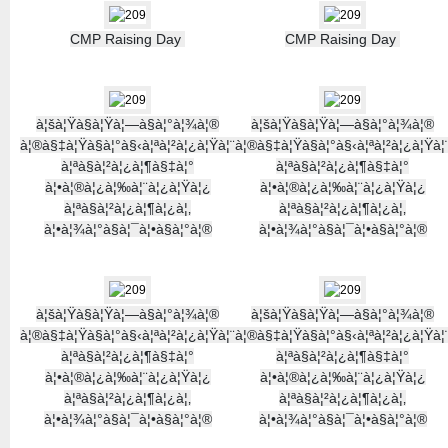
CMP Raising Day
CMP Raising Day
à¦šà¦Ÿà§à¦Ÿà¦—à§à¦°à¦¾à¦®
à¦šà¦Ÿà§à¦Ÿà¦—à§à¦°à¦¾à¦®
à¦®à§‡à¦Ÿà§à¦°à§‹à¦ªà¦²à¦¿à¦Ÿà¦¨
à¦®à§‡à¦Ÿà§à¦°à§‹à¦ªà¦²à¦¿à¦Ÿà¦
à¦ªà§à¦²à¦¿à¦¶à§‡à¦°
à¦ªà§à¦²à¦¿à¦¶à§‡à¦°
à¦•à¦®à¦¿à¦‰à¦¨à¦¿à¦Ÿà¦¿
à¦•à¦®à¦¿à¦‰à¦¨à¦¿à¦Ÿà¦¿
à¦ªà§à¦²à¦¿à¦¶à¦¿à¦‚
à¦ªà§à¦²à¦¿à¦¶à¦¿à¦‚
à¦•à¦¾à¦°à§à¦¯à¦•à§à¦°à¦®
à¦•à¦¾à¦°à§à¦¯à¦•à§à¦°à¦®
à¦šà¦Ÿà§à¦Ÿà¦—à§à¦°à¦¾à¦®
à¦šà¦Ÿà§à¦Ÿà¦—à§à¦°à¦¾à¦®
à¦®à§‡à¦Ÿà§à¦°à§‹à¦ªà¦²à¦¿à¦Ÿà¦¨
à¦®à§‡à¦Ÿà§à¦°à§‹à¦ªà¦²à¦¿à¦Ÿà¦
à¦ªà§à¦²à¦¿à¦¶à§‡à¦°
à¦ªà§à¦²à¦¿à¦¶à§‡à¦°
à¦•à¦®à¦¿à¦‰à¦¨à¦¿à¦Ÿà¦¿
à¦•à¦®à¦¿à¦‰à¦¨à¦¿à¦Ÿà¦¿
à¦ªà§à¦²à¦¿à¦¶à¦¿à¦‚
à¦ªà§à¦²à¦¿à¦¶à¦¿à¦‚
à¦•à¦¾à¦°à§à¦¯à¦•à§à¦°à¦®
à¦•à¦¾à¦°à§à¦¯à¦•à§à¦°à¦®