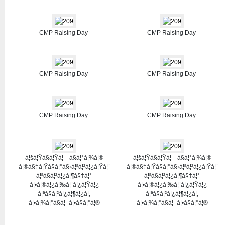
CMP Raising Day
CMP Raising Day
CMP Raising Day
CMP Raising Day
CMP Raising Day
CMP Raising Day
à¦šà¦Ÿà§à¦Ÿà¦—à§à¦°à¦¾à¦®
à¦šà¦Ÿà§à¦Ÿà¦—à§à¦°à¦¾à¦®
à¦®à§‡à¦Ÿà§à¦°à§‹à¦ªà¦²à¦¿à¦Ÿà¦¨
à¦®à§‡à¦Ÿà§à¦°à§‹à¦ªà¦²à¦¿à¦Ÿà¦¨
à¦ªà§à¦²à¦¿à¦¶à§‡à¦°
à¦ªà§à¦²à¦¿à¦¶à§‡à¦°
à¦•à¦®à¦¿à¦‰à¦¨à¦¿à¦Ÿà¦¿
à¦•à¦®à¦¿à¦‰à¦¨à¦¿à¦Ÿà¦¿
à¦ªà§à¦²à¦¿à¦¶à¦¿à¦‚
à¦ªà§à¦²à¦¿à¦¶à¦¿à¦‚
à¦•à¦¾à¦°à§à¦¯à¦•à§à¦°à¦®
à¦•à¦¾à¦°à§à¦¯à¦•à§à¦°à¦®