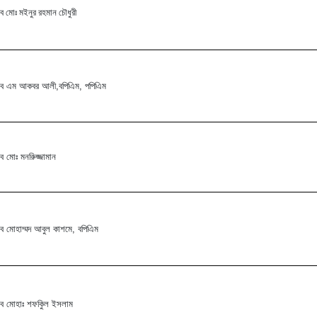
ব মোঃ মইনুর রহমান চৌধুরী
ব এম আকবর আলী,বপিএিম, পপিএিম
ব মোঃ মনরিুজ্জামান
ব মোহাম্মদ আবুল কাশমে, বপিএিম
ব মোহাঃ শফকিুল ইসলাম