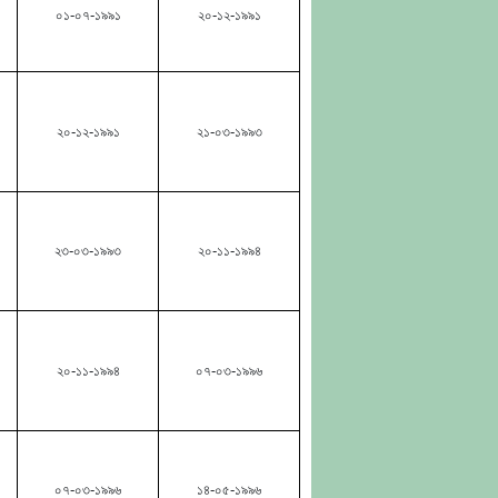
০১-০৭-১৯৯১
২০-১২-১৯৯১
২০-১২-১৯৯১
২১-০৩-১৯৯৩
২৩-০৩-১৯৯৩
২০-১১-১৯৯৪
২০-১১-১৯৯৪
০৭-০৩-১৯৯৬
০৭-০৩-১৯৯৬
১৪-০৫-১৯৯৬