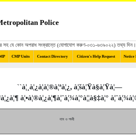
etropolitan Police
ক্র সহ যে কোন অপরাধ সংক্রান্তে (যোগাযোগ করুণ-০৩১-৬৩৯০২২) তথ্য দিন। ভাড়াটি
CMP
CMP Units
Contact Directory
Citizen's Help Request
Notice
``à¦¸à¦¿à¦à¦®à¦ªà¦¿
,
à¦šà¦Ÿà§à¦Ÿà¦—
²à¦¿à¦¶
à¦•à¦®à¦¿à¦¶à¦¨à¦¾à¦°à¦¦à§‡à¦°
à¦¨à¦¾à
নাম ও পদবী