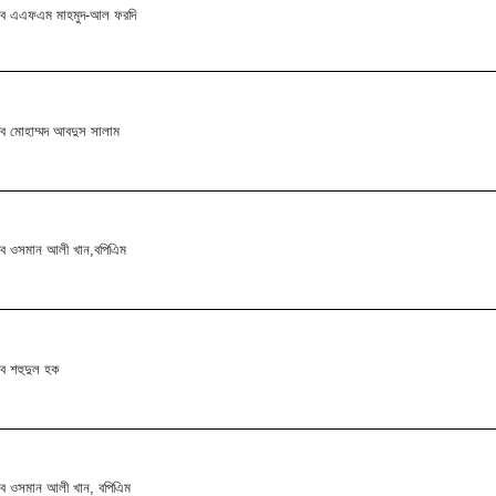
ব এএফএম মাহমুদ-আল ফরদি
ব মোহাম্মদ আবদুস সালাম
ব ওসমান আলী খান,বপিএিম
ব শহুদুল হক
ব ওসমান আলী খান, বপিএিম