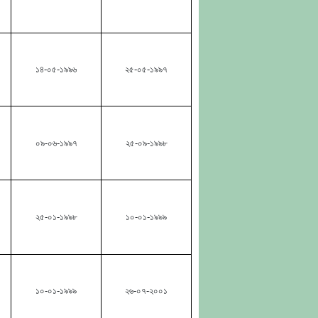
১৪-০৫-১৯৯৬
২৫-০৫-১৯৯৭
০৯-০৬-১৯৯৭
২৫-০৯-১৯৯৮
২৫-০১-১৯৯৮
১০-০১-১৯৯৯
১০-০১-১৯৯৯
২৬-০৭-২০০১