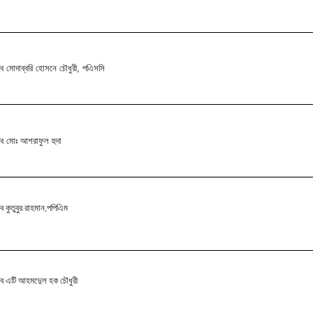
ব মোদাব্বরি হোসনে চৌধুরী, পএিসসি
ব মোঃ আশরাফুল হুদা
ব কুতুবুর রাহমান,পপিএিম
ব এটি আহমদেুল হক চৌধুরী