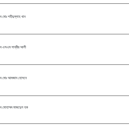
ব মোঃ শহীদুল্লাহ খান
ব এসএম সাব্বীর আলী
ব মোঃ আমজাদ হোসনে
ব মোহাম্মদ মাজদেুল হক