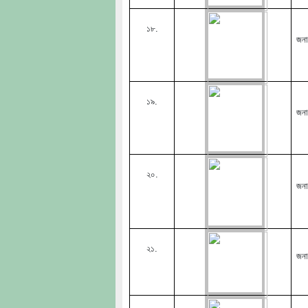
১৮.
জনা
১৯.
জনা
২০.
জনা
২১.
জনা