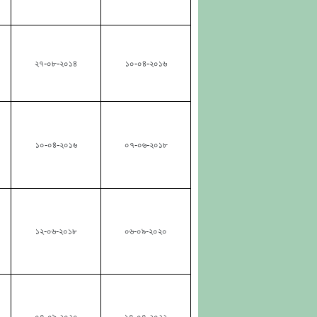
২৭-০৮-২০১৪
১০-০৪-২০১৬
১০-০৪-২০১৬
০৭-০৬-২০১৮
১২-০৬-২০১৮
০৬-০৯-২০২০
০৭-০৯-২০২০
১৭-০৭-২০২২