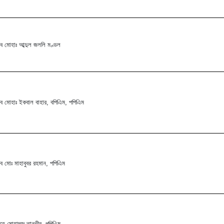
ব মোহাঃ আব্দুল জললি মণ্ডল
ব মোহাঃ ইকবাল বাহার, বপিএিম, পপিএিম
ব মোঃ মাহাবুবর রহমান, পপিএিম
হে মোহাম্মদ তানভীর, পপিএিম