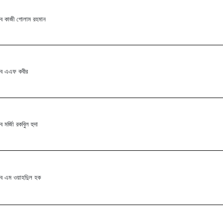
ব কাজী গোলাম রহমান
াব এএফ কবীর
 মর্জিা রকবিুল হুদা
ব এম ওয়াহদিুল হক