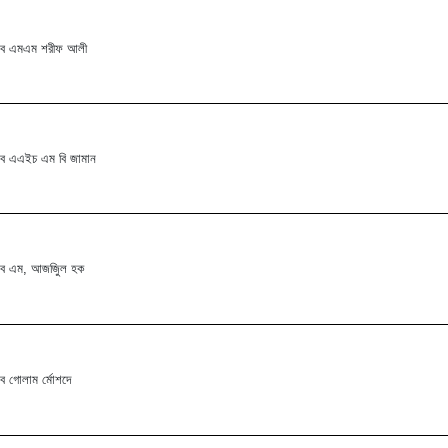
াব এমএম শরীফ আলী
ব এএইচ এম বি জামান
াব এম, আজজিুল হক
ব গোলাম র্মোশদে