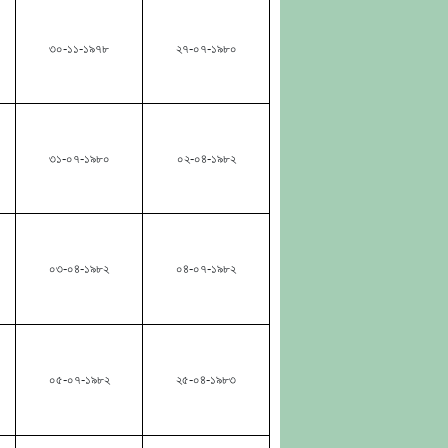
৩০-১১-১৯৭৮
২৭-০৭-১৯৮০
৩১-০৭-১৯৮০
০২-০৪-১৯৮২
০৩-০৪-১৯৮২
০৪-০৭-১৯৮২
০৫-০৭-১৯৮২
২৫-০৪-১৯৮৩