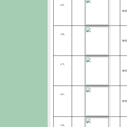
০৫.
জনা
০৬.
জন
০৭.
জনাব
০৮.
জনা
০৯.