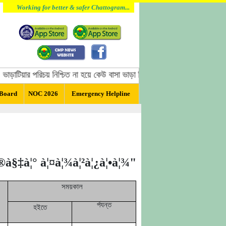
Working for better & safer Chattogram...
য়ার পরিচয় নিশ্চিত না হয়ে কেউ বাসা ভাড়া দিবেন না, বাসা ভাড়া দেওয়ার পূর্বে 
 Board
NOC 2026
Emergency Helpline
¦®à§‡à¦°
à¦¤à¦¾à¦²à¦¿à¦•à¦¾"
সময়কাল
র্পযন্ত
হইতে