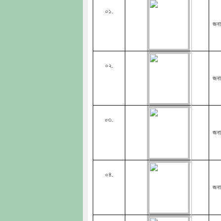
০১.
জন
০২.
জনা
০৩.
জন
০৪.
জনা