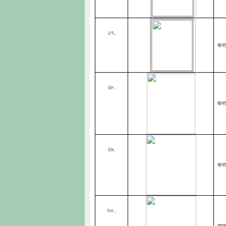
২৭.
জনা
২৮.
জনা
২৯.
জনা
৩০.
সাল