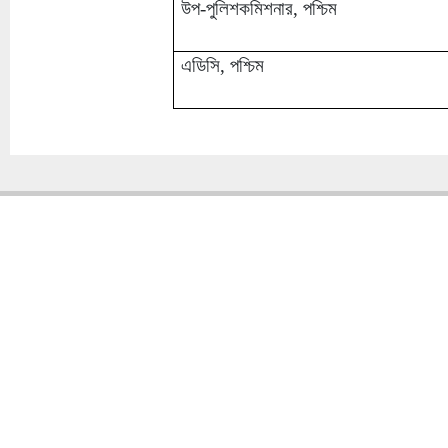
উপ-পুলিশকমিশনার, পশ্চিম
এডিসি, পশ্চিম
Copyright � 2013
Chattogram Metropolitan Police| Today: 1311 | Total: 4358217