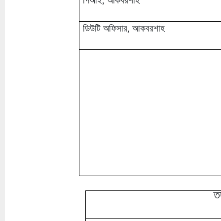
পিআই, আকবরশাহ
ডিউটি অফিসার, আকবরশাহ
তদ