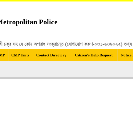
etropolitan Police
্রবিরোধী চক্র সহ যে কোন অপরাধ সংক্রান্তে (যোগাযোগ করুণ-০৩১-৬৩৯০২২) তথ্য দি
CMP
CMP Units
Contact Directory
Citizen's Help Request
Notice
| Total: 4355894