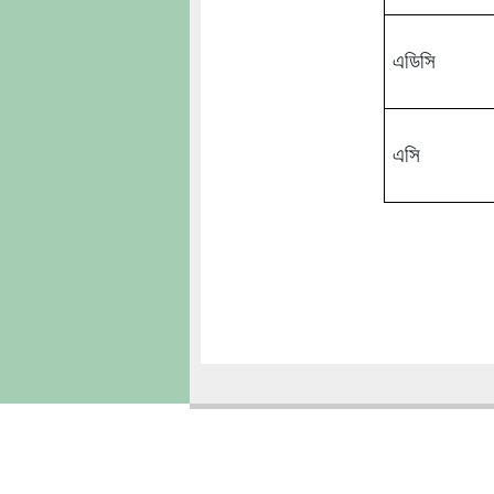
এডিসি
এসি
Copyright � 2013
Chattogram Metropolitan Police| Today: 1016 