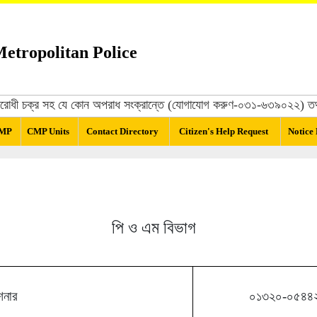
etropolitan Police
্ট্রবিরোধী চক্র সহ যে কোন অপরাধ সংক্রান্তে (যোগাযোগ করুণ-০৩১-৬৩৯০২২) তথ্য
CMP
CMP Units
Contact Directory
Citizen's Help Request
Notice
পি ও এম বিভাগ
শনার
০১৩২০-০৫৪৪