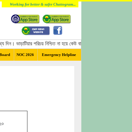
Working for better & safer Chattogram...
 দিন। ভাড়াটিয়ার পরিচয় নিশ্চিত না হয়ে কেউ বাসা ভাড়া দিবেন না, বাসা ভাড়া দে
 Board
NOC 2026
Emergency Helpline
২০