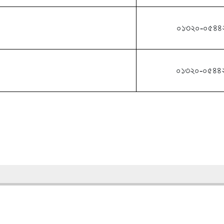
০১৩২০-০৫৪৪
০১৩২০-০৫৪৪
| Total: 4355882