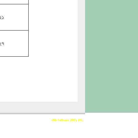
২১
২৭
Developed & Sponsored By
sMs Software (BD), INt.