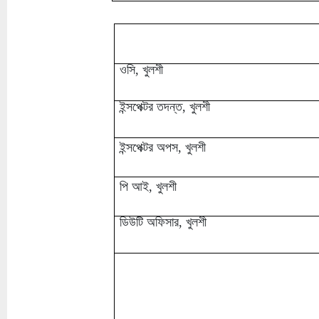
ওসি, খুলশী
ইন্সপেক্টর তদন্ত, খুলশী
ইন্সপেক্টর অপস, খুলশী
পি আই, খুলশী
ডিউটি অফিসার, খুলশী