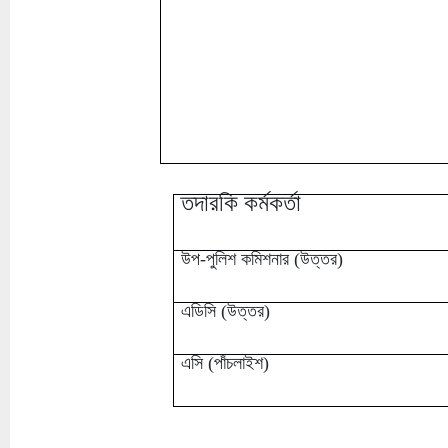
তদারকি কর্মকর্তা
উপ-পুলিশ কমিশনার (উত্তর)
এডিসি (উত্তর)
এসি (পাঁচলাইশ)