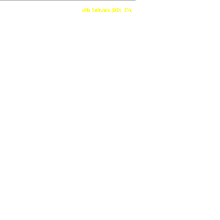
Developed & Sponsored By
sMs Software (BD), INt.