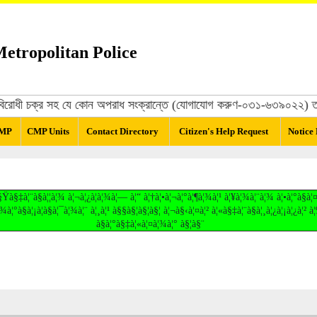
etropolitan Police
াষ্ট্রবিরোধী চক্র সহ যে কোন অপরাধ সংক্রান্তে (যোগাযোগ করুণ-০৩১-৬৩৯০২২) তথ্
CMP
CMP Units
Contact Directory
Citizen's Help Request
Notice
à§‡à¦¨à§à¦¦à¦¾ à¦¬à¦¿à¦­à¦¾à¦— à¦“ à¦†à¦•à¦¬à¦°à¦¶à¦¾à¦¹ à¦¥à¦¾à¦¨à¦¾ à¦•à¦°à§à
¾à¦°à§à¦¡à¦­à§à¦¯à¦¾à¦¨ à¦¸à¦¹ à§§à§¦à§¦à§¦ à¦¬à§‹à¦¤à¦² à¦«à§‡à¦¨à§à¦¸à¦¿à¦¡à¦¿à¦² 
à§à¦°à§‡à¦«à¦¤à¦¾à¦° à§¦à§¨