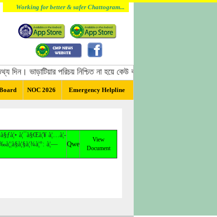
Working for better & safer Chattogram...
য দিন। ভাড়াটিয়ার পরিচয় নিশ্চিত না হয়ে কেউ বাসা ভাড়া দিবেন না, বাসা ভাড়া দ
 Board
NOC 2026
Emergency Helpline
¦¤à§ƒà¦• à¦¯à§Œà¦¥ à¦…à¦­
View
à¦‰à¦¦à§à¦§à¦¾à¦°: à¦—
Qwe
Document